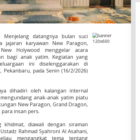
–
Menjelang datangnya bulan suci
a jajaran karyawan New Paragon,
 New Holywood menggelar acara
nan bagi anak yatim. Kegiatan yang
luargaan ini diselenggarakan di
 Pekanbaru, pada Senin (16/2/2026)
ya dihadiri oleh kalangan internal
t mengundang anak-anak yatim piatu
ingkungan New Paragon, Grand Dragon,
para insan pers.
g khidmat, diawali dengan siraman
 Ustadz Rahmad Syahroni Al Asahani,
 beliau mengangkat tema tentang