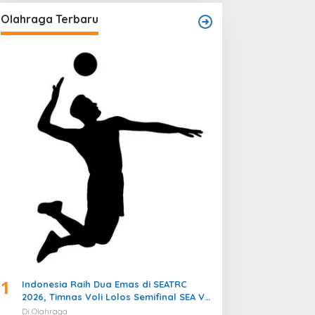
Olahraga Terbaru
1
Indonesia Raih Dua Emas di SEATRC
2026, Timnas Voli Lolos Semifinal SEA V
Cup! Pekan Olahraga Nasional
Di Olahraga