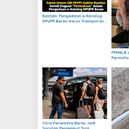
s
Bastian: Pengadaan e-Katalog
DPUPR Berau Harus Transparan,
Dugaan Permainan Tak Boleh
Dibiarkan
PPMBLB 
Permoho
Bahas Re
Transisi
Citra Pariwisata Berau Jadi
Sorotan,Penjemput Turis