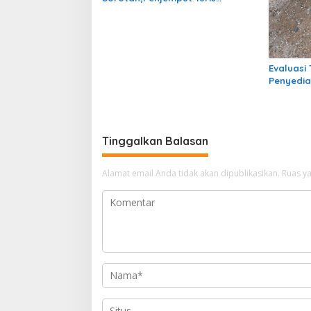
Berpakaian Preman Dinilai Perlu
Di Atur
Evaluasi 
Penyedia
Kampung 
Berfungs
Tinggalkan Balasan
Alamat email Anda tidak akan dipublikasikan.
Ruas ya