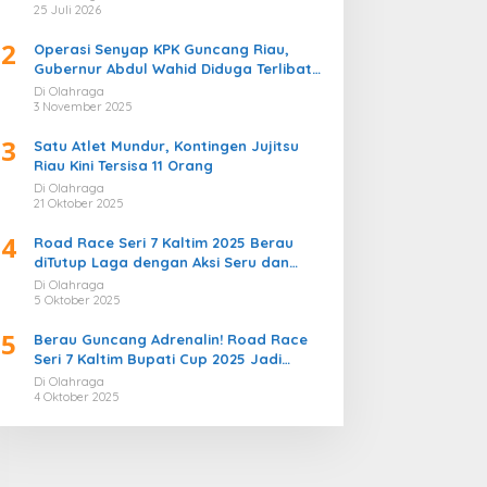
Bergemuruh
25 Juli 2026
2
Operasi Senyap KPK Guncang Riau,
Gubernur Abdul Wahid Diduga Terlibat
Kasus Korupsi Proyek
Di Olahraga
3 November 2025
3
Satu Atlet Mundur, Kontingen Jujitsu
Riau Kini Tersisa 11 Orang
Di Olahraga
21 Oktober 2025
4
Road Race Seri 7 Kaltim 2025 Berau
diTutup Laga dengan Aksi Seru dan
Penuh Sportivitas
Di Olahraga
5 Oktober 2025
5
Berau Guncang Adrenalin! Road Race
Seri 7 Kaltim Bupati Cup 2025 Jadi
Momentum Lahirnya Sirkuit Permanen
Di Olahraga
2026
4 Oktober 2025