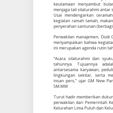
H
keutamaan menyambut bula
o
menjaga tali silaturahmi antar
l
y
Usai mendengarkan ceramah 
w
kegiatan ramah tamah, makan
o
penyerahan santunan (berbagi 
o
d
Perwakilan manajemen, Dodi G
A
d
menyampaikan bahwa kegiata
a
ini merupakan agenda rutin t
k
a
“Acara silaturahmi dan syuk
n
tahunnya. Tujuannya ada
S
a
antarsesama karyawan, peduli
n
lingkungan sekitar, serta m
t
insan pers,” ujar GM New Pa
u
SM.MM
n
a
n
Turut hadir memberikan dukun
d
perwakilan dari Pemerintah K
a
Kelurahan Lima Puluh dan Kelu
n