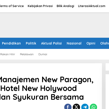
Terms of Service
Kebijakan Privasi
Bilik Analogi
LiterasiAktual.com
Pendidikan
Politik
Aktual Polisi
Nasional
Opini
Olah
Rokan Hilir
Pelalawan
Dumai
, Manajemen New Paragon,
 Hotel New Holywood
dan Syukuran Bersama