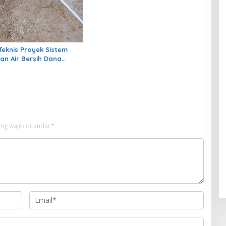
Kawasan Sanipa 2 Tanjung
Redeb
Teknis Proyek Sistem
an Air Bersih Dana
di RT 1 Semanting Tidak
i
ng wajib ditandai
*