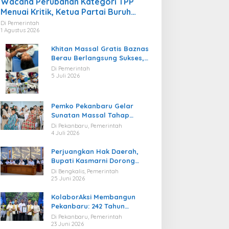
Wacana Perubahan Kategori TPP
Menuai Kritik, Ketua Partai Buruh
Kaltara Tekankan Kepatuhan Regulasi
Di Pemerintah
1 Agustus 2026
Khitan Massal Gratis Baznas
Berau Berlangsung Sukses,
Hadirkan Kebahagiaan bagi
Di Pemerintah
Puluhan Anak
5 Juli 2026
Pemko Pekanbaru Gelar
Sunatan Massal Tahap
Kedua, 100 Anak Ikuti Khitan
Di Pekanbaru, Pemerintah
Gratis
4 Juli 2026
Perjuangkan Hak Daerah,
Bupati Kasmarni Dorong
BUMD PT BLJ Diprioritaskan
Di Bengkalis, Pemerintah
Kelola Migas
25 Juni 2026
KolaborAksi Membangun
Pekanbaru: 242 Tahun
Melangkah Menuju Kota yang
Di Pekanbaru, Pemerintah
Lebih Maju
23 Juni 2026