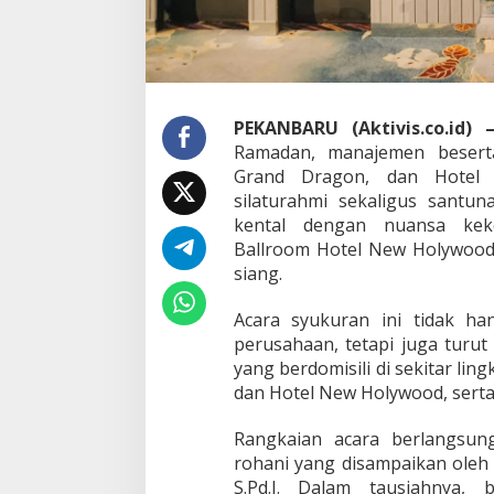
n
,
G
r
a
n
d
PEKANBARU (Aktivis.co.id) 
D
Ramadan, manajemen besert
r
Grand Dragon, dan Hotel
a
silaturahmi sekaligus santu
g
o
kental dengan nuansa keke
n
Ballroom Hotel New Holywood,
,
siang.
d
a
Acara syukuran ini tidak han
n
H
perusahaan, tetapi juga turu
o
yang berdomisili di sekitar l
t
dan Hotel New Holywood, serta 
e
l
Rangkaian acara berlangsun
N
e
rohani yang disampaikan oleh
w
S.Pd.I. Dalam tausiahnya,