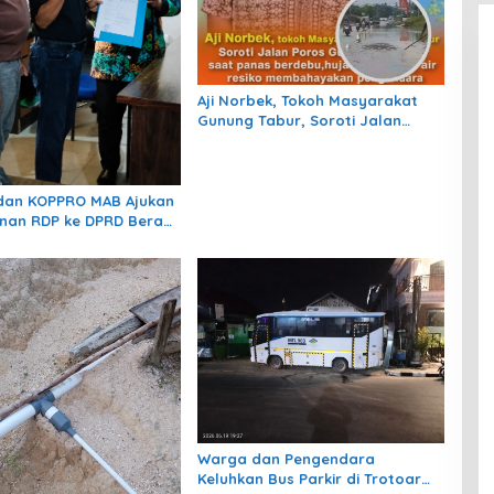
Aji Norbek, Tokoh Masyarakat
Gunung Tabur, Soroti Jalan
Harm Ayoeb, Genangan Air dan
Lumpur Dikeluhkan Warga
dan KOPPRO MAB Ajukan
nan RDP ke DPRD Berau
gulasi dan Solusi
 MBLB
Warga dan Pengendara
Keluhkan Bus Parkir di Trotoar