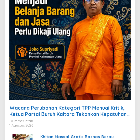
Wacana Perubahan Kategori TPP Menuai Kritik,
Ketua Partai Buruh Kaltara Tekankan Kepatuhan
Regulasi
Di Pemerintah
1 Agustus 2026
Khitan Massal Gratis Baznas Berau