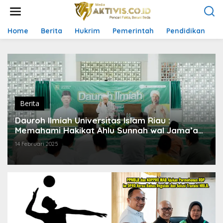
L
e
w
a
Home
Berita
Hukrim
Pemerintah
Pendidikan
P
t
i
k
e
k
o
n
t
Berita
e
Dauroh Ilmiah Universitas Islam Riau :
n
Memahami Hakikat Ahlu Sunnah wal Jama’ah
dan Cara Membelanya
14 Februari 2025