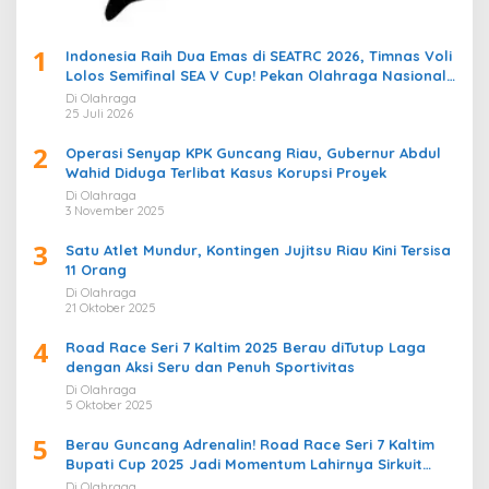
1
Indonesia Raih Dua Emas di SEATRC 2026, Timnas Voli
Lolos Semifinal SEA V Cup! Pekan Olahraga Nasional
Bergemuruh
Di Olahraga
25 Juli 2026
2
Operasi Senyap KPK Guncang Riau, Gubernur Abdul
Wahid Diduga Terlibat Kasus Korupsi Proyek
Di Olahraga
3 November 2025
3
Satu Atlet Mundur, Kontingen Jujitsu Riau Kini Tersisa
11 Orang
Di Olahraga
21 Oktober 2025
4
Road Race Seri 7 Kaltim 2025 Berau diTutup Laga
dengan Aksi Seru dan Penuh Sportivitas
Di Olahraga
5 Oktober 2025
5
Berau Guncang Adrenalin! Road Race Seri 7 Kaltim
Bupati Cup 2025 Jadi Momentum Lahirnya Sirkuit
Permanen 2026
Di Olahraga