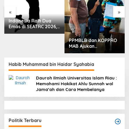
«
»
Indonesia Raih Dua
Emas di SEATRC 2026,
Timnas Voli Lolos
Semifinal SEA V Cup!
PPMBLB dan KOPPRO
Pekan Olahraga
MAB Ajukan
Nasional Bergemuruh
Permohonan RDP ke
DPRD Berau Bahas
Regulasi dan Solusi
Habib Muhammad bin Haidar Syahabia
Transisi MBLB
Dauroh Ilmiah Universitas Islam Riau :
Memahami Hakikat Ahlu Sunnah wal
Jama’ah dan Cara Membelanya
Politik Terbaru