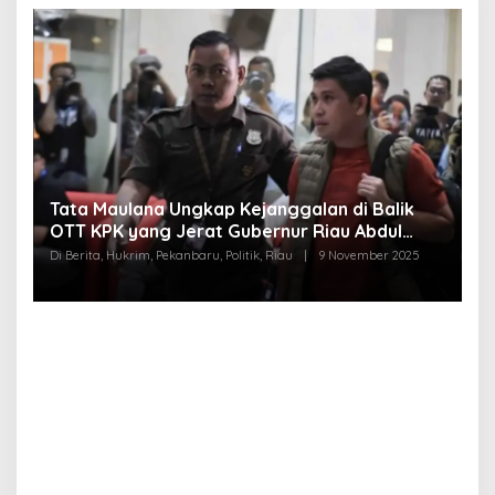
Tata Maulana Ungkap Kejanggalan di Balik
OTT KPK yang Jerat Gubernur Riau Abdul
Y
Wahid
Di Berita, Hukrim, Pekanbaru, Politik, Riau
|
9 November 2025
P
C
Di