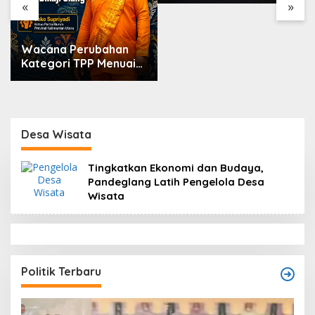
Markarius Ajak
«
»
Sekolah Dukung
Penguatan Karakter
Siswa
Wacana Perubahan
Kategori TPP Menuai
Kritik, Ketua Partai
Buruh Kaltara
Tekankan Kepatuhan
Regulasi
Desa Wisata
Tingkatkan Ekonomi dan Budaya,
Pandeglang Latih Pengelola Desa
Wisata
Politik Terbaru