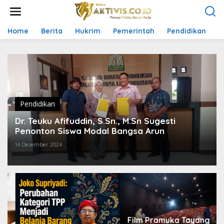
L
e
w
a
Home
Berita
Hukrim
Pemerintah
Pendidikan
P
t
i
k
e
k
o
n
t
Pendidikan
e
Dr. Teuku Afifuddin, S.Sn., M.Sn Sugesti
n
Penonton Siswa Modal Bangsa Arun
14 Desember 2024
Film Pramuka Tayang