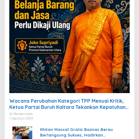
Wacana Perubahan Kategori TPP Menuai Kritik,
Ketua Partai Buruh Kaltara Tekankan Kepatuhan
Regulasi
Di Pemerintah
1 Agustus 2026
Khitan Massal Gratis Baznas Berau
Berlangsung Sukses, Hadirkan