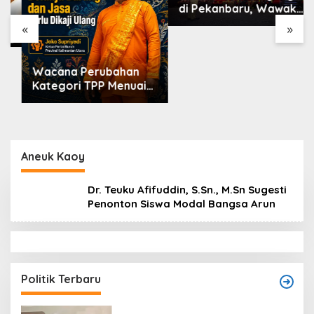
di Pekanbaru, Wawako
Markarius Ajak
«
»
Sekolah Dukung
Penguatan Karakter
Siswa
Wacana Perubahan
Kategori TPP Menuai
Kritik, Ketua Partai
Buruh Kaltara
Tekankan Kepatuhan
Regulasi
Aneuk Kaoy
Dr. Teuku Afifuddin, S.Sn., M.Sn Sugesti
Penonton Siswa Modal Bangsa Arun
Politik Terbaru