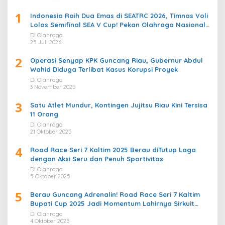
1
Indonesia Raih Dua Emas di SEATRC 2026, Timnas Voli
Lolos Semifinal SEA V Cup! Pekan Olahraga Nasional
Bergemuruh
Di Olahraga
25 Juli 2026
2
Operasi Senyap KPK Guncang Riau, Gubernur Abdul
Wahid Diduga Terlibat Kasus Korupsi Proyek
Di Olahraga
3 November 2025
3
Satu Atlet Mundur, Kontingen Jujitsu Riau Kini Tersisa
11 Orang
Di Olahraga
21 Oktober 2025
4
Road Race Seri 7 Kaltim 2025 Berau diTutup Laga
dengan Aksi Seru dan Penuh Sportivitas
Di Olahraga
5 Oktober 2025
5
Berau Guncang Adrenalin! Road Race Seri 7 Kaltim
Bupati Cup 2025 Jadi Momentum Lahirnya Sirkuit
Permanen 2026
Di Olahraga
4 Oktober 2025