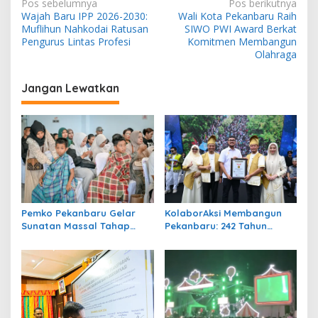
N
Pos sebelumnya
Pos berikutnya
Wajah Baru IPP 2026-2030:
Wali Kota Pekanbaru Raih
a
Muflihun Nahkodai Ratusan
SIWO PWI Award Berkat
v
Pengurus Lintas Profesi
Komitmen Membangun
Olahraga
i
g
Jangan Lewatkan
a
s
i
p
o
s
Pemko Pekanbaru Gelar
KolaborAksi Membangun
Sunatan Massal Tahap
Pekanbaru: 242 Tahun
Kedua, 100 Anak Ikuti
Melangkah Menuju Kota
Khitan Gratis
yang Lebih Maju