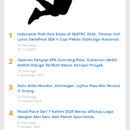
1
Indonesia Raih Dua Emas di SEATRC 2026, Timnas Voli
Lolos Semifinal SEA V Cup! Pekan Olahraga Nasional
Bergemuruh
Di Olahraga
25 Juli 2026
2
Operasi Senyap KPK Guncang Riau, Gubernur Abdul
Wahid Diduga Terlibat Kasus Korupsi Proyek
Di Olahraga
3 November 2025
3
Satu Atlet Mundur, Kontingen Jujitsu Riau Kini Tersisa
11 Orang
Di Olahraga
21 Oktober 2025
4
Road Race Seri 7 Kaltim 2025 Berau diTutup Laga
dengan Aksi Seru dan Penuh Sportivitas
Di Olahraga
5 Oktober 2025