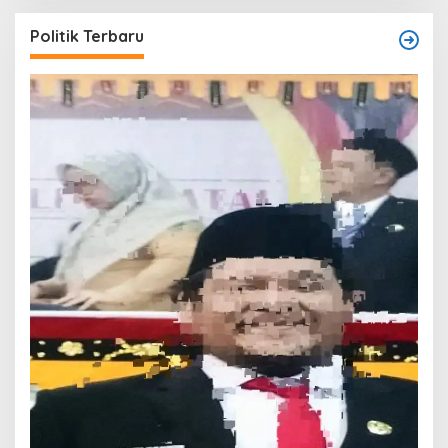
Politik Terbaru
T
O
W
Di