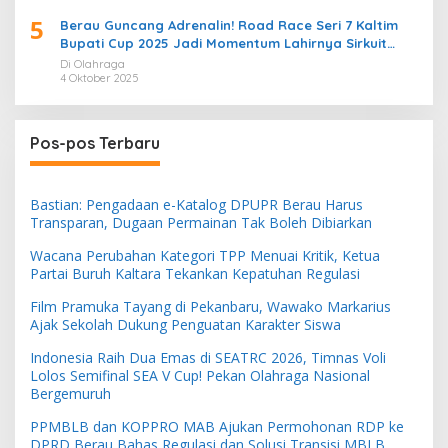
5
Berau Guncang Adrenalin! Road Race Seri 7 Kaltim
Bupati Cup 2025 Jadi Momentum Lahirnya Sirkuit
Permanen 2026
Di Olahraga
4 Oktober 2025
Pos-pos Terbaru
Bastian: Pengadaan e-Katalog DPUPR Berau Harus
Transparan, Dugaan Permainan Tak Boleh Dibiarkan
Wacana Perubahan Kategori TPP Menuai Kritik, Ketua
Partai Buruh Kaltara Tekankan Kepatuhan Regulasi
Film Pramuka Tayang di Pekanbaru, Wawako Markarius
Ajak Sekolah Dukung Penguatan Karakter Siswa
Indonesia Raih Dua Emas di SEATRC 2026, Timnas Voli
Lolos Semifinal SEA V Cup! Pekan Olahraga Nasional
Bergemuruh
PPMBLB dan KOPPRO MAB Ajukan Permohonan RDP ke
DPRD Berau Bahas Regulasi dan Solusi Transisi MBLB