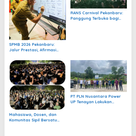
RANS Carnival Pekanbaru:
Panggung Terbuka bagi
Ratusan UMKM dan Musisi
Lokal, “Saya Senang
Banget Manggung di Sini”
SPMB 2026 Pekanbaru:
Jalur Prestasi, Afirmasi
hingga Mutasi Dibuka, Ini
Jadwal Lengkapnya
PT PLN Nusantara Power
UP Tenayan Lakukan
Semenisasi Jalan
Lingkungan Dengan
Mahasiswa, Dosen, dan
Mengunakan FABA
Komunitas Sipil Bersatu
dalam Nobar “Pesta Babi”
di UIN Suska Riau