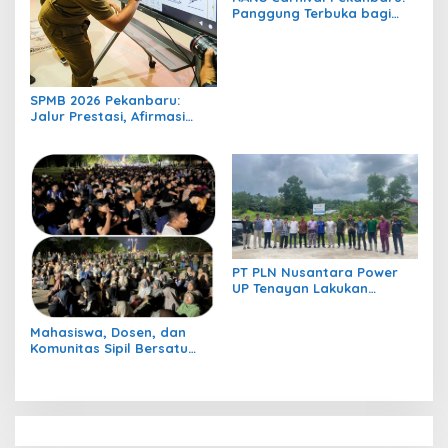
Panggung Terbuka bagi
Ratusan UMKM dan Musisi
Lokal, “Saya Senang
Banget Manggung di Sini”
SPMB 2026 Pekanbaru:
Jalur Prestasi, Afirmasi
hingga Mutasi Dibuka, Ini
Jadwal Lengkapnya
PT PLN Nusantara Power
UP Tenayan Lakukan
Semenisasi Jalan
Lingkungan Dengan
Mahasiswa, Dosen, dan
Mengunakan FABA
Komunitas Sipil Bersatu
dalam Nobar “Pesta Babi”
di UIN Suska Riau