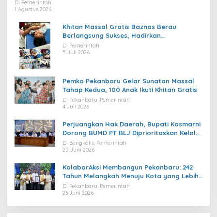
Regulasi
Di Pemerintah
1 Agustus 2026
Khitan Massal Gratis Baznas Berau
Berlangsung Sukses, Hadirkan
Kebahagiaan bagi Puluhan Anak
Di Pemerintah
5 Juli 2026
Pemko Pekanbaru Gelar Sunatan Massal
Tahap Kedua, 100 Anak Ikuti Khitan Gratis
Di Pekanbaru, Pemerintah
4 Juli 2026
Perjuangkan Hak Daerah, Bupati Kasmarni
Dorong BUMD PT BLJ Diprioritaskan Kelola
Migas
Di Bengkalis, Pemerintah
25 Juni 2026
KolaborAksi Membangun Pekanbaru: 242
Tahun Melangkah Menuju Kota yang Lebih
Maju
Di Pekanbaru, Pemerintah
23 Juni 2026