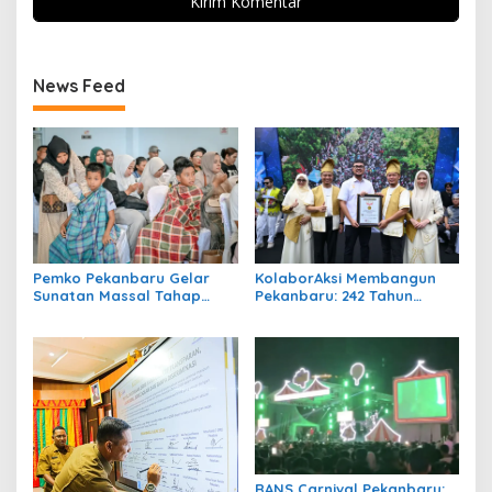
News Feed
Pemko Pekanbaru Gelar
KolaborAksi Membangun
Sunatan Massal Tahap
Pekanbaru: 242 Tahun
Kedua, 100 Anak Ikuti
Melangkah Menuju Kota
Khitan Gratis
yang Lebih Maju
RANS Carnival Pekanbaru: