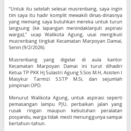
a
“Untuk itu setelah selesai musrenbang, saya ingin
m
tim saya itu hadir komplit mewakili dinas-dinasnya
a
t
yang memang saya butuhkan mereka untuk turun
a
langsung (ke lapangan menindaklanjuti aspirasi
n
warga),” ucap Walikota Agung, usai mengikuti
musrenbang tingkat Kecamatan Marpoyan Damai,
Senin (9/2/2026).
Musrenbang yang digelar di aula kantor
Kecamatan Marpoyan Damai ini turut dihadiri
Ketua TP PKK Hj Sulastri Agung S.Sos M.H, Asisten I
Masykur Tarmizi S.STP M.Si, dan sejumlah
pimpinan OPD.
Menurut Walikota Agung, untuk aspirasi seperti
pemasangan lampu PJU, perbaikan jalan yang
rusak ringan maupun kebutuhan peralatan
posyandu, warga tidak mesti menunggunya sampai
bertahun-tahun.