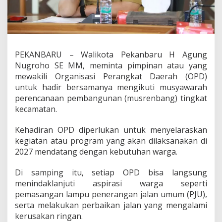
t
a
O
P
D
H
PEKANBARU – Walikota Pekanbaru H Agung
a
Nugroho SE MM, meminta pimpinan atau yang
d
mewakili Organisasi Perangkat Daerah (OPD)
i
untuk hadir bersamanya mengikuti musyawarah
r
d
perencanaan pembangunan (musrenbang) tingkat
i
kecamatan.
M
u
Kehadiran OPD diperlukan untuk menyelaraskan
s
kegiatan atau program yang akan dilaksanakan di
r
e
2027 mendatang dengan kebutuhan warga.
n
b
Di samping itu, setiap OPD bisa langsung
a
menindaklanjuti aspirasi warga seperti
n
pemasangan lampu penerangan jalan umum (PJU),
g
K
serta melakukan perbaikan jalan yang mengalami
e
kerusakan ringan.
c