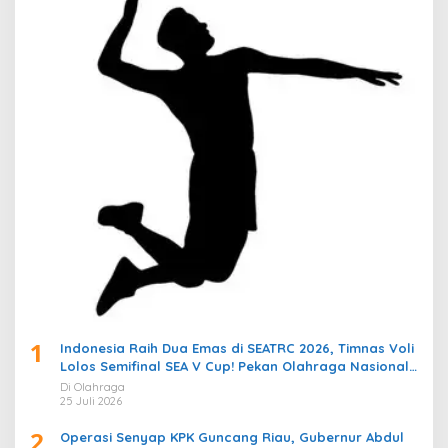
1
Indonesia Raih Dua Emas di SEATRC 2026, Timnas Voli
Lolos Semifinal SEA V Cup! Pekan Olahraga Nasional
Bergemuruh
Di Olahraga
25 Juli 2026
2
Operasi Senyap KPK Guncang Riau, Gubernur Abdul