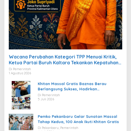
Wacana Perubahan Kategori TPP Menuai Kritik,
Ketua Partai Buruh Kaltara Tekankan Kepatuhan
Regulasi
Di Pemerintah
1 Agustus 2026
Khitan Massal Gratis Baznas Berau
Berlangsung Sukses, Hadirkan
Kebahagiaan bagi Puluhan Anak
Di Pemerintah
5 Juli 2026
Pemko Pekanbaru Gelar Sunatan Massal
Tahap Kedua, 100 Anak Ikuti Khitan Gratis
Di Pekanbaru, Pemerintah