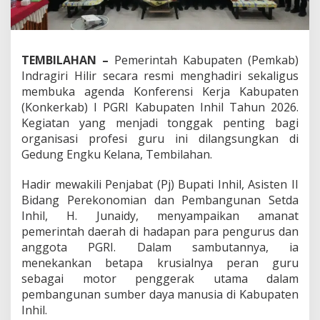
B
u
k
a
TEMBILAHAN –
Pemerintah Kabupaten (Pemkab)
S
e
Indragiri Hilir secara resmi menghadiri sekaligus
c
membuka agenda Konferensi Kerja Kabupaten
a
(Konkerkab) I PGRI Kabupaten Inhil Tahun 2026.
r
Kegiatan yang menjadi tonggak penting bagi
a
R
organisasi profesi guru ini dilangsungkan di
e
Gedung Engku Kelana, Tembilahan.
s
m
Hadir mewakili Penjabat (Pj) Bupati Inhil, Asisten II
i
Bidang Perekonomian dan Pembangunan Setda
K
o
Inhil, H. Junaidy, menyampaikan amanat
n
pemerintah daerah di hadapan para pengurus dan
k
anggota PGRI. Dalam sambutannya, ia
e
menekankan betapa krusialnya peran guru
r
sebagai motor penggerak utama dalam
k
a
pembangunan sumber daya manusia di Kabupaten
b
Inhil.
I