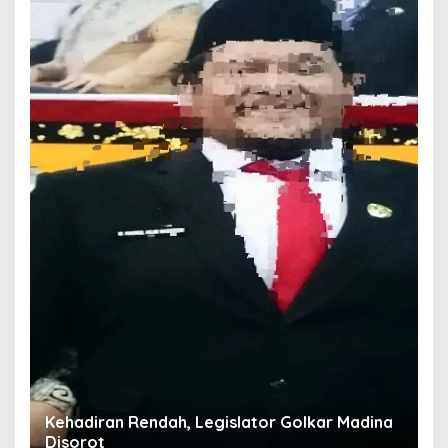
T
O
W
Di
Kehadiran Rendah, Legislator Golkar Madina
Disorot