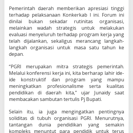
P
Pemerintah daerah memberikan apresiasi tinggi
G
terhadap pelaksanaan Konkerkab I ini. Forum ini
R
I
dinilai bukan sekadar rutinitas organisasi,
2
melainkan wadah strategis untuk melakukan
0
evaluasi menyeluruh terhadap program kerja yang
2
telah dijalankan, sekaligus merancang langkah-
6
langkah organisasi untuk masa satu tahun ke
depan.
“PGRI merupakan mitra strategis pemerintah.
Melalui konferensi kerja ini, kita berharap lahir ide-
ide konstruktif dan program yang mampu
meningkatkan profesionalisme serta kualitas
pendidikan di daerah kita,” ujar Junaidy saat
membacakan sambutan tertulis Pj Bupati.
Selain itu, ia juga mengingatkan pentingnya
soliditas di tubuh organisasi PGRI. Menurutnya,
tantangan dunia pendidikan yang semakin
kompleks menuntut para pendidik untuk terus