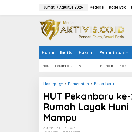
L
e
Jumat, 7 Agustus 2026
Redaksi
Kode Etik
w
a
t
i
k
e
k
o
Home
Berita
Hukrim
Pemerintah
n
t
e
Riau
Pekanbaru
Bengkalis
Kampar
Siak
n
Homepage
/
Pemerintah
/
Pekanbaru
H
U
HUT Pekanbaru ke-2
T
P
Rumah Layak Huni
e
k
Mampu
a
n
b
Aktivis
24 Juni 2025
a