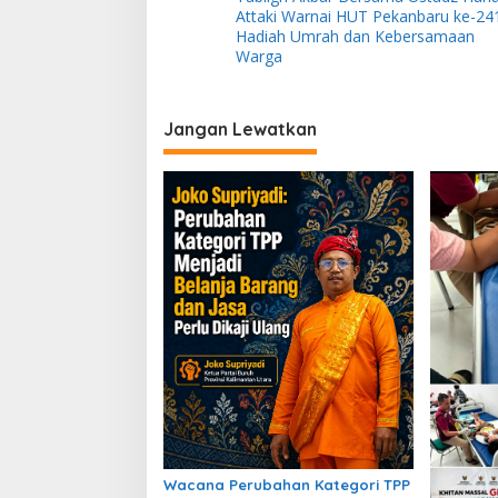
a
Attaki Warnai HUT Pekanbaru ke-241
v
Hadiah Umrah dan Kebersamaan
Warga
i
g
Jangan Lewatkan
a
s
i
p
o
s
Wacana Perubahan Kategori TPP