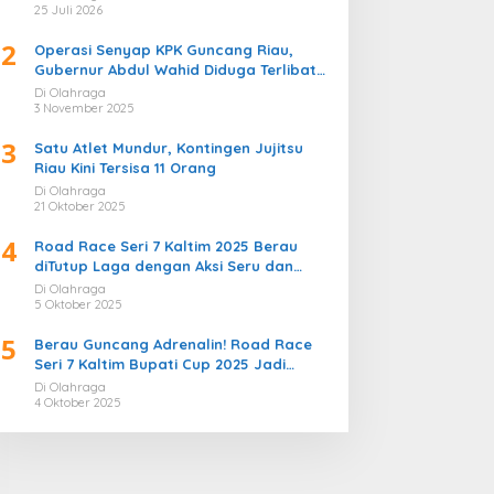
Bergemuruh
25 Juli 2026
2
Operasi Senyap KPK Guncang Riau,
Gubernur Abdul Wahid Diduga Terlibat
Kasus Korupsi Proyek
Di Olahraga
3 November 2025
3
Satu Atlet Mundur, Kontingen Jujitsu
Riau Kini Tersisa 11 Orang
Di Olahraga
21 Oktober 2025
4
Road Race Seri 7 Kaltim 2025 Berau
diTutup Laga dengan Aksi Seru dan
Penuh Sportivitas
Di Olahraga
5 Oktober 2025
5
Berau Guncang Adrenalin! Road Race
Seri 7 Kaltim Bupati Cup 2025 Jadi
Momentum Lahirnya Sirkuit Permanen
Di Olahraga
2026
4 Oktober 2025