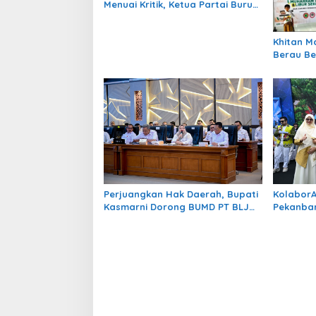
Menuai Kritik, Ketua Partai Buruh
Kaltara Tekankan Kepatuhan
Regulasi
Khitan Massal Gratis Baznas
Berau Be
Hadirkan
Puluhan 
Perjuangkan Hak Daerah, Bupati
Kolabor
Kasmarni Dorong BUMD PT BLJ
Pekanbar
Diprioritaskan Kelola Migas
Menuju K