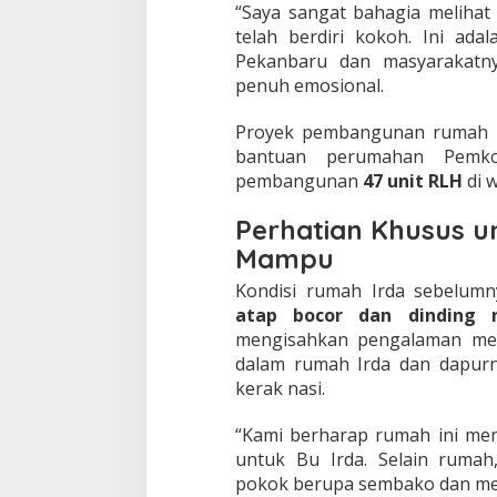
K
“Saya sangat bahagia melihat
u
telah berdiri kokoh. Ini ad
r
Pekanbaru dan masyarakatny
a
n
penuh emosional.
g
M
Proyek pembangunan rumah i
a
bantuan perumahan Pemk
m
pembangunan
47 unit RLH
di 
p
u
Perhatian Khusus 
Mampu
Kondisi rumah Irda sebelum
atap bocor dan dinding 
mengisahkan pengalaman men
dalam rumah Irda dan dapur
kerak nasi.
“Kami berharap rumah ini men
untuk Bu Irda. Selain ruma
pokok berupa sembako dan mete