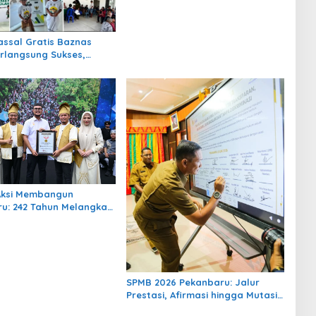
rlangsung Sukses,
 Kebahagiaan bagi
Anak
Aksi Membangun
u: 242 Tahun Melangkah
ota yang Lebih Maju
SPMB 2026 Pekanbaru: Jalur
Prestasi, Afirmasi hingga Mutasi
Dibuka, Ini Jadwal Lengkapnya