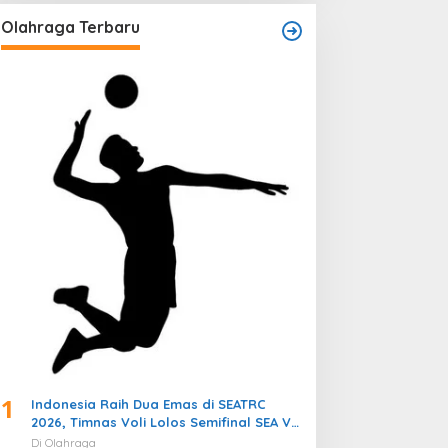
Olahraga Terbaru
1
Indonesia Raih Dua Emas di SEATRC
2026, Timnas Voli Lolos Semifinal SEA V
Cup! Pekan Olahraga Nasional
Di Olahraga