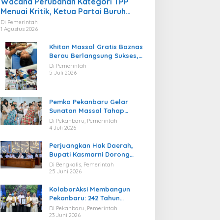
Wacana Perubahan Kategori TPP
Menuai Kritik, Ketua Partai Buruh
Kaltara Tekankan Kepatuhan Regulasi
Di Pemerintah
1 Agustus 2026
Khitan Massal Gratis Baznas
Berau Berlangsung Sukses,
Hadirkan Kebahagiaan bagi
Di Pemerintah
Puluhan Anak
5 Juli 2026
Pemko Pekanbaru Gelar
Sunatan Massal Tahap
Kedua, 100 Anak Ikuti Khitan
Di Pekanbaru, Pemerintah
Gratis
4 Juli 2026
Perjuangkan Hak Daerah,
Bupati Kasmarni Dorong
BUMD PT BLJ Diprioritaskan
Di Bengkalis, Pemerintah
Kelola Migas
25 Juni 2026
KolaborAksi Membangun
Pekanbaru: 242 Tahun
Melangkah Menuju Kota yang
Di Pekanbaru, Pemerintah
Lebih Maju
23 Juni 2026