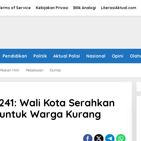
Terms of Service
Kebijakan Privasi
Bilik Analogi
LiterasiAktual.com
Pendidikan
Politik
Aktual Polisi
Nasional
Opini
Olah
Rokan Hilir
Pelalawan
Dumai
41: Wali Kota Serahkan
 untuk Warga Kurang