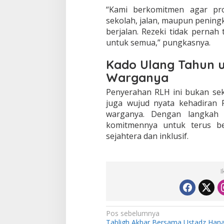
“Kami berkomitmen agar pr
sekolah, jalan, maupun pening
berjalan. Rezeki tidak pernah
untuk semua,” pungkasnya.
Kado Ulang Tahun 
Warganya
Penyerahan RLH ini bukan se
juga wujud nyata kehadiran
warganya. Dengan langkah 
komitmennya untuk terus be
sejahtera dan inklusif.
I
N
Pos sebelumnya
Tabligh Akbar Bersama Ustadz Han