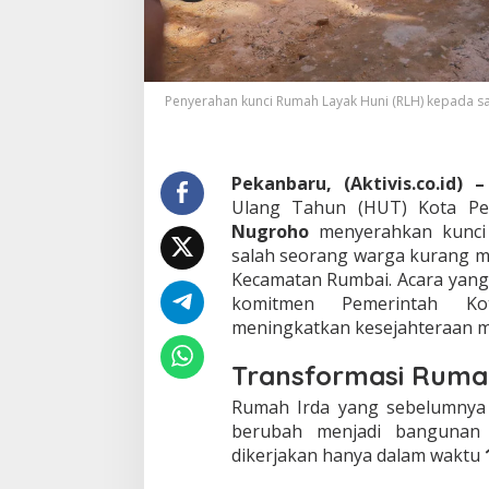
n
R
u
m
a
h
Penyerahan kunci Rumah Layak Huni (RLH) kepada sa
L
a
y
a
Pekanbaru, (Aktivis.co.id) –
k
Ulang Tahun (HUT) Kota Pe
H
Nugroho
menyerahkan kunc
u
salah seorang warga kurang 
n
i
Kecamatan Rumbai. Acara yang 
u
komitmen Pemerintah K
n
meningkatkan kesejahteraan m
t
u
Transformasi Rumah
k
W
Rumah Irda yang sebelumnya d
a
berubah menjadi bangunan
r
g
dikerjakan hanya dalam waktu
a