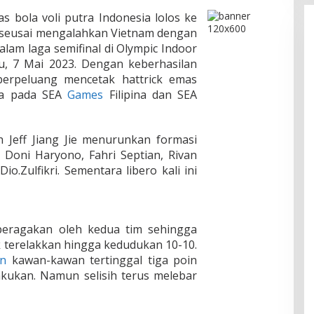
s bola voli putra Indonesia lolos ke
 seusai mengalahkan Vietnam dengan
dalam laga semifinal di Olympic Indoor
, 7 Mai 2023. Dengan keberhasilan
a berpeluang mencetak hattrick emas
ya pada SEA
Games
Filipina dan SEA
ih Jeff Jiang Jie menurunkan formasi
 Doni Haryono, Fahri Septian, Rivan
o.Zulfikri. Sementara libero kali ini
peragakan oleh kedua tim sehingga
k terelakkan hingga kedudukan 10-10.
an
kawan-kawan tertinggal tiga poin
akukan. Namun selisih terus melebar