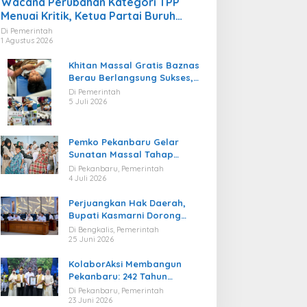
Wacana Perubahan Kategori TPP
Menuai Kritik, Ketua Partai Buruh
Kaltara Tekankan Kepatuhan Regulasi
Di Pemerintah
1 Agustus 2026
Khitan Massal Gratis Baznas
Berau Berlangsung Sukses,
Hadirkan Kebahagiaan bagi
Di Pemerintah
Puluhan Anak
5 Juli 2026
Pemko Pekanbaru Gelar
Sunatan Massal Tahap
Kedua, 100 Anak Ikuti Khitan
Di Pekanbaru, Pemerintah
Gratis
4 Juli 2026
Perjuangkan Hak Daerah,
Bupati Kasmarni Dorong
BUMD PT BLJ Diprioritaskan
Di Bengkalis, Pemerintah
Kelola Migas
25 Juni 2026
KolaborAksi Membangun
Pekanbaru: 242 Tahun
Melangkah Menuju Kota yang
Di Pekanbaru, Pemerintah
Lebih Maju
23 Juni 2026