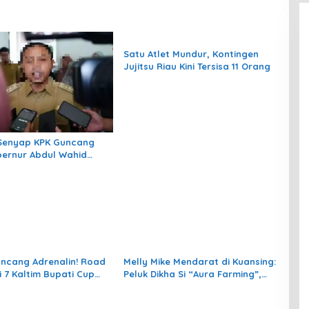
Satu Atlet Mundur, Kontingen
Jujitsu Riau Kini Tersisa 11 Orang
Senyap KPK Guncang
bernur Abdul Wahid
erlibat Kasus Korupsi
ncang Adrenalin! Road
Melly Mike Mendarat di Kuansing:
i 7 Kaltim Bupati Cup
Peluk Dikha Si “Aura Farming”,
i Momentum Lahirnya
Siap Panaskan Pacu Jalur 2025
Permanen 2026