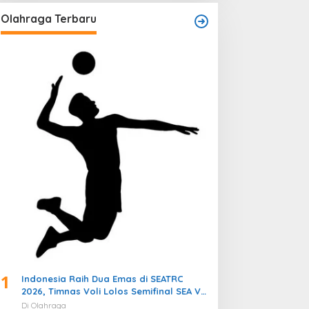
Olahraga Terbaru
1
Indonesia Raih Dua Emas di SEATRC
2026, Timnas Voli Lolos Semifinal SEA V
Cup! Pekan Olahraga Nasional
Di Olahraga