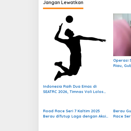
Jangan Lewatkan
g
a
s
i
p
o
s
Operasi 
Riau, Gu
Diduga T
Proyek
Indonesia Raih Dua Emas di
SEATRC 2026, Timnas Voli Lolos
Semifinal SEA V Cup! Pekan
Olahraga Nasional Bergemuruh
Road Race Seri 7 Kaltim 2025
Berau Gu
Berau diTutup Laga dengan Aksi
Race Ser
Seru dan Penuh Sportivitas
2025 Jad
Sirkuit 