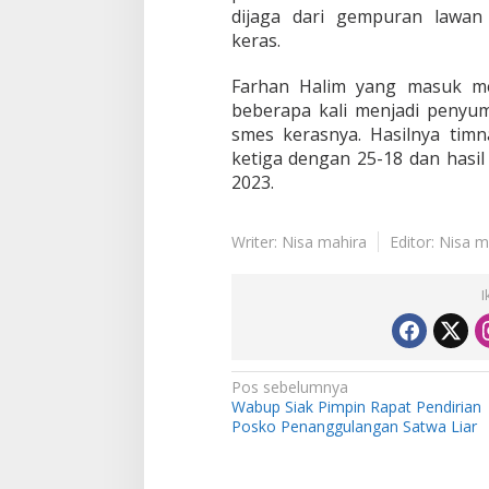
dijaga dari gempuran lawan
keras.
Farhan Halim yang masuk m
beberapa kali menjadi penyu
smes kerasnya. Hasilnya tim
ketiga dengan 25-18 dan hasi
2023.
Writer: Nisa mahira
Editor: Nisa m
I
N
Pos sebelumnya
Wabup Siak Pimpin Rapat Pendirian
a
Posko Penanggulangan Satwa Liar
v
i