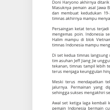
a
Doni Haryono akhirnya ditarik
n
Masuknya pemain asal Jawa B
V
dan membuat kedudukan 19-20
i
timnas akhirnya mampu menya
e
t
n
Persaingan ketat terus terjad
a
mengemas poin. Indonesia se
m
Halim mampu di blok Vietnam
3
timnas Indonesia mampu menga
-
0
Di set kedua timnas langsun
tim asuhan Jeff Jiang Jie ungg
tekanan, timnas tampil lebih 
terus menjaga keunggulan hin
Meski terus mendapatkan tek
jalurnya. Permainan yang di
sehingga sukses mengakhiri se
Awal set ketiga laga kembali 
pemain Indonesia bermain cu