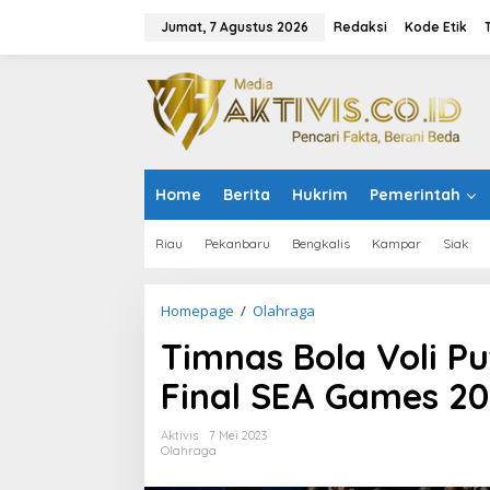
L
e
Jumat, 7 Agustus 2026
Redaksi
Kode Etik
w
a
t
i
k
e
k
o
Home
Berita
Hukrim
Pemerintah
n
t
e
Riau
Pekanbaru
Bengkalis
Kampar
Siak
n
Homepage
/
Olahraga
T
i
Timnas Bola Voli Pu
m
n
Final SEA Games 20
a
s
B
Aktivis
7 Mei 2023
o
Olahraga
l
a