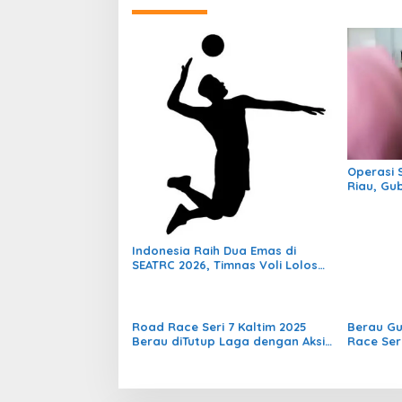
Operasi 
Riau, Gu
Diduga T
Proyek
Indonesia Raih Dua Emas di
SEATRC 2026, Timnas Voli Lolos
Semifinal SEA V Cup! Pekan
Olahraga Nasional Bergemuruh
Road Race Seri 7 Kaltim 2025
Berau Gu
Berau diTutup Laga dengan Aksi
Race Ser
Seru dan Penuh Sportivitas
2025 Jad
Sirkuit 