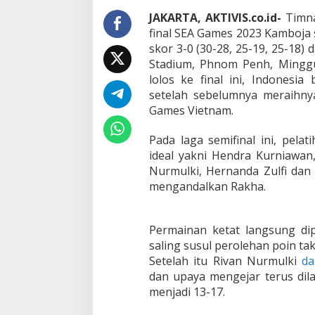
e
F
JAKARTA, AKTIVIS.co.id-
Timna
i
final SEA Games 2023 Kamboja
n
skor 3-0 (30-28, 25-19, 25-18) 
a
Stadium, Phnom Penh, Minggu
l
S
lolos ke final ini, Indonesi
E
setelah sebelumnya meraihn
A
Games Vietnam.
G
a
Pada laga semifinal ini, pelat
m
e
ideal yakni Hendra Kurniawan,
s
Nurmulki, Hernanda Zulfi dan Di
2
mengandalkan Rakha.
0
2
3
,
Permainan ketat langsung di
K
saling susul perolehan poin ta
a
Setelah itu Rivan Nurmulki
d
l
dan upaya mengejar terus dil
a
menjadi 13-17.
h
k