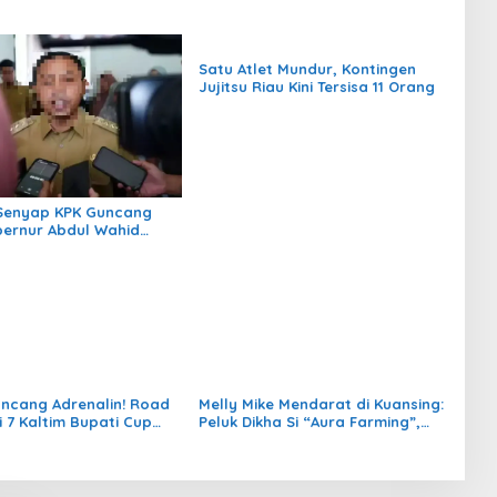
Satu Atlet Mundur, Kontingen
Jujitsu Riau Kini Tersisa 11 Orang
Senyap KPK Guncang
bernur Abdul Wahid
erlibat Kasus Korupsi
ncang Adrenalin! Road
Melly Mike Mendarat di Kuansing:
i 7 Kaltim Bupati Cup
Peluk Dikha Si “Aura Farming”,
i Momentum Lahirnya
Siap Panaskan Pacu Jalur 2025
Permanen 2026