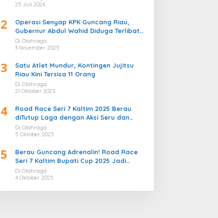
Bergemuruh
25 Juli 2026
2
Operasi Senyap KPK Guncang Riau,
Gubernur Abdul Wahid Diduga Terlibat
Kasus Korupsi Proyek
Di Olahraga
3 November 2025
3
Satu Atlet Mundur, Kontingen Jujitsu
Riau Kini Tersisa 11 Orang
Di Olahraga
21 Oktober 2025
4
Road Race Seri 7 Kaltim 2025 Berau
diTutup Laga dengan Aksi Seru dan
Penuh Sportivitas
Di Olahraga
5 Oktober 2025
5
Berau Guncang Adrenalin! Road Race
Seri 7 Kaltim Bupati Cup 2025 Jadi
Momentum Lahirnya Sirkuit Permanen
Di Olahraga
2026
4 Oktober 2025