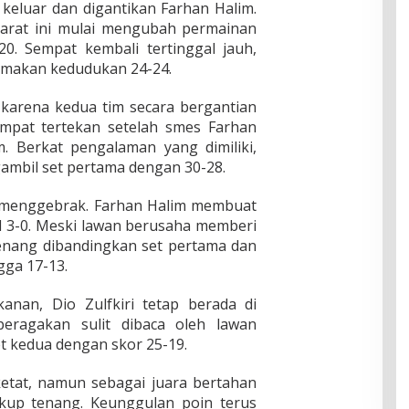
 keluar dan digantikan Farhan Halim.
arat ini mulai mengubah permainan
. Sempat kembali tertinggal jauh,
makan kedudukan 24-24.
i karena kedua tim secara bergantian
mpat tertekan setelah smes Farhan
. Berkat pengalaman yang dimiliki,
mbil set pertama dengan 30-28.
g menggebrak. Farhan Halim membuat
ul 3-0. Meski lawan berusaha memberi
tenang dibandingkan set pertama dan
gga 17-13.
anan, Dio Zulfkiri tetap berada di
peragakan sulit dibaca oleh lawan
t kedua dengan skor 25-19.
ketat, namun sebagai juara bertahan
kup tenang. Keunggulan poin terus