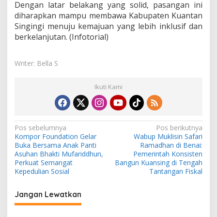
Dengan latar belakang yang solid, pasangan ini
diharapkan mampu membawa Kabupaten Kuantan
Singingi menuju kemajuan yang lebih inklusif dan
berkelanjutan. (Infotorial)
Writer: Bella S
Ikuti Kami
N
Pos sebelumnya
Pos berikutnya
Kompor Foundation Gelar
Wabup Muklisin Safari
a
Buka Bersama Anak Panti
Ramadhan di Benai:
v
Asuhan Bhakti Mufariddhun,
Pemerintah Konsisten
Perkuat Semangat
Bangun Kuansing di Tengah
i
Kepedulian Sosial
Tantangan Fiskal
g
Jangan Lewatkan
a
s