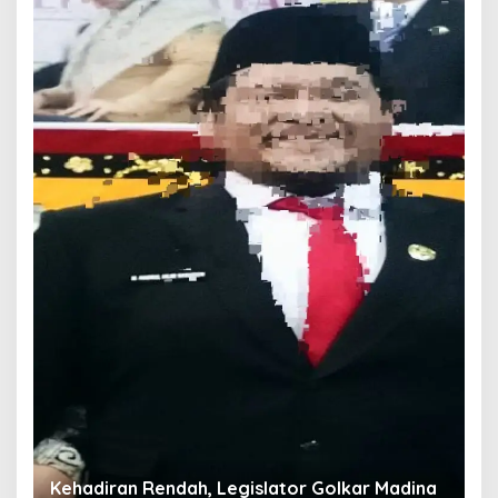
T
O
W
Di
Kehadiran Rendah, Legislator Golkar Madina