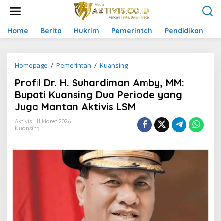
L
e
w
a
Home
Berita
Hukrim
Pemerintah
Pendidikan
P
t
i
k
Homepage
/
Pemerintah
/
Kuansing
P
e
r
k
Profil Dr. H. Suhardiman Amby, MM:
o
o
f
n
Bupati Kuansing Dua Periode yang
i
t
Juga Mantan Aktivis LSM
l
e
D
n
Aktivis
11 Maret 2026
r
Kuansing
.
H
.
S
u
h
a
r
d
i