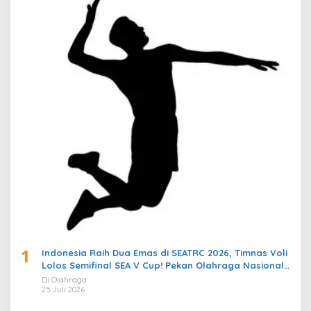
1
Indonesia Raih Dua Emas di SEATRC 2026, Timnas Voli
Lolos Semifinal SEA V Cup! Pekan Olahraga Nasional
Bergemuruh
Di Olahraga
25 Juli 2026