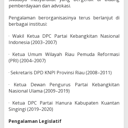
k
pemberdayaan dan advokasi.
t
i
Pengalaman berorganisasinya terus berlanjut di
v
berbagai institusi:
i
s
L
· Wakil Ketua DPC Partai Kebangkitan Nasional
S
Indonesia (2003–2007)
M
· Ketua Umum Wilayah Riau Pemuda Reformasi
(PRI) (2004–2007)
· Sekretaris DPD KNPI Provinsi Riau (2008–2011)
· Ketua Dewan Pengurus Partai Kebangkitan
Nasional Ulama (2009–2019)
· Ketua DPC Partai Hanura Kabupaten Kuantan
Singingi (2019–2020)
Pengalaman Legislatif