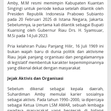
D
Amby, M.M resmi memimpin Kabupaten Kuantan
u
Singingi untuk periode kedua setelah dilantik oleh
a
Presiden Republik Indonesia Prabowo Subianto
P
pada 20 Februari 2025 di Istana Negara, Jakarta.
e
Sebelumnya, ia pertama kali dilantik sebagai Bupati
r
i
Kuansing oleh Gubernur Riau Drs. H. Syamsuar,
o
M.Si pada 14 Juli 2023.
d
e
Pria kelahiran Pulau Panjang Hilir, 16 Juli 1969 ini
y
bukan wajah baru di dunia politik dan aktivisme
a
n
Riau. Jejak panjang organisasi dan pengalamannya
g
di legislatif membentuk karakter kepemimpinannya
J
yang dikenal dekat dengan masyarakat
u
g
Jejak Aktivis dan Organisasi
a
M
a
Sebelum dikenal sebagai kepala daerah,
n
Suhardiman Amby memulai karier sosialnya
t
sebagai aktivis. Pada tahun 1990–2000, ia dipercaya
a
sebagai Ketua Umum LSM AMAR, sebuah lembaga
n
A
swadaya masyarakat yang bergerak di bidang