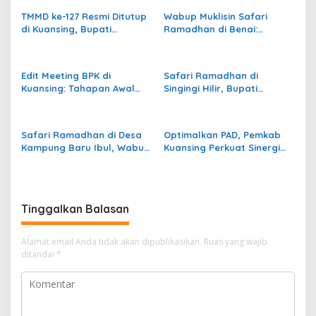
i
TMMD ke-127 Resmi Ditutup
Wabup Muklisin Safari
p
di Kuansing, Bupati
Ramadhan di Benai:
Suhardiman: Program Ini
Pemerintah Konsisten
o
Perkuat Gotong Royong
Bangun Kuansing di Tengah
s
dan Infrastruktur Desa
Tantangan Fiskal
Edit Meeting BPK di
Safari Ramadhan di
Kuansing: Tahapan Awal
Singingi Hilir, Bupati
Pemeriksaan LKPD 2025
Suhardiman Tegaskan:
Rampung, Masuki
“Daerah dengan Pajak
Persiapan Pemeriksaan
Tinggi Prioritas
Safari Ramadhan di Desa
Optimalkan PAD, Pemkab
Terperinci
Pembangunan”
Kampung Baru Ibul, Wabup
Kuansing Perkuat Sinergi
Kuansing H Muklisin Berikan
Lintas Lembaga – Kapolres
Bantuan Pendidikan
Siap Kawal Penguatan
PPNS
Tinggalkan Balasan
Alamat email Anda tidak akan dipublikasikan.
Ruas yang wajib
ditandai
*