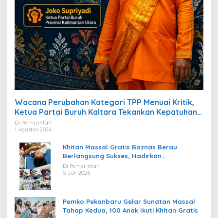
Wacana Perubahan Kategori TPP Menuai Kritik,
Ketua Partai Buruh Kaltara Tekankan Kepatuhan
Regulasi
Di Pemerintah
1 Agustus 2026
Khitan Massal Gratis Baznas Berau
Berlangsung Sukses, Hadirkan
Kebahagiaan bagi Puluhan Anak
Di Pemerintah
5 Juli 2026
Pemko Pekanbaru Gelar Sunatan Massal
Tahap Kedua, 100 Anak Ikuti Khitan Gratis