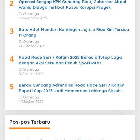
2
Operasi Senyap KPK Guncang Riau, Gubernur Abdul
Wahid Diduga Terlibat Kasus Korupsi Proyek
Di Olahraga
3 November 2025
3
Satu Atlet Mundur, Kontingen Jujitsu Riau Kini Tersisa
11 Orang
Di Olahraga
21 Oktober 2025
4
Road Race Seri 7 Kaltim 2025 Berau diTutup Laga
dengan Aksi Seru dan Penuh Sportivitas
Di Olahraga
5 Oktober 2025
5
Berau Guncang Adrenalin! Road Race Seri 7 Kaltim
Bupati Cup 2025 Jadi Momentum Lahirnya Sirkuit
Permanen 2026
Di Olahraga
4 Oktober 2025
Pos-pos Terbaru