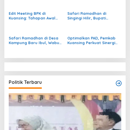
Perkuat Gotong Royong
Bangun Kuansing di Tengah
dan Infrastruktur Desa
Tantangan Fiskal
Edit Meeting BPK di
Safari Ramadhan di
Kuansing: Tahapan Awal
Singingi Hilir, Bupati
Pemeriksaan LKPD 2025
Suhardiman Tegaskan:
Rampung, Masuki
“Daerah dengan Pajak
Persiapan Pemeriksaan
Tinggi Prioritas
Terperinci
Pembangunan”
Safari Ramadhan di Desa
Optimalkan PAD, Pemkab
Kampung Baru Ibul, Wabup
Kuansing Perkuat Sinergi
Kuansing H Muklisin Berikan
Lintas Lembaga – Kapolres
Bantuan Pendidikan
Siap Kawal Penguatan
PPNS
Politik Terbaru