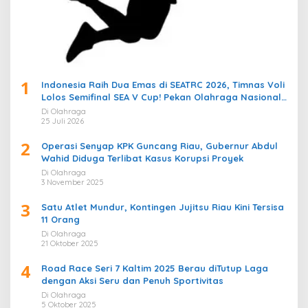
1
Indonesia Raih Dua Emas di SEATRC 2026, Timnas Voli
Lolos Semifinal SEA V Cup! Pekan Olahraga Nasional
Bergemuruh
Di Olahraga
25 Juli 2026
2
Operasi Senyap KPK Guncang Riau, Gubernur Abdul
Wahid Diduga Terlibat Kasus Korupsi Proyek
Di Olahraga
3 November 2025
3
Satu Atlet Mundur, Kontingen Jujitsu Riau Kini Tersisa
11 Orang
Di Olahraga
21 Oktober 2025
4
Road Race Seri 7 Kaltim 2025 Berau diTutup Laga
dengan Aksi Seru dan Penuh Sportivitas
Di Olahraga
5 Oktober 2025