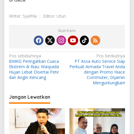
Writer: Syafrila
Editor: Utun
Ikuti Kami
N
Pos sebelumnya
Pos berikutnya
BMKG Peringatkan Cuaca
PT Assa Auto Service Siap
a
Ekstrem di Riau: Waspada
Perkuat Armada Travel Anda
v
Hujan Lebat Disertai Petir
dengan Promo Hiace
dan Angin Kencang
Commuter, Dijamin
i
Menguntungkan!
g
Jangan Lewatkan
a
s
i
p
o