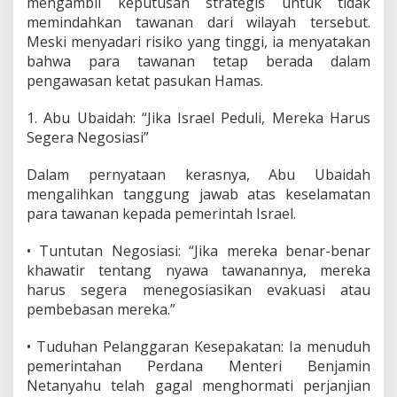
mengambil keputusan strategis untuk tidak
i
memindahkan tawanan dari wilayah tersebut.
h
Meski menyadari risiko yang tinggi, ia menyatakan
d
bahwa para tawanan tetap berada dalam
i
Z
pengawasan ketat pasukan Hamas.
o
n
1. Abu Ubaidah: “Jika Israel Peduli, Mereka Harus
a
Segera Negosiasi”
S
e
r
Dalam pernyataan kerasnya, Abu Ubaidah
a
mengalihkan tanggung jawab atas keselamatan
n
para tawanan kepada pemerintah Israel.
g
a
• Tuntutan Negosiasi: “Jika mereka benar-benar
n
,
khawatir tentang nyawa tawanannya, mereka
N
harus segera menegosiasikan evakuasi atau
a
pembebasan mereka.”
s
i
• Tuduhan Pelanggaran Kesepakatan: Ia menuduh
b
M
pemerintahan Perdana Menteri Benjamin
e
Netanyahu telah gagal menghormati perjanjian
r