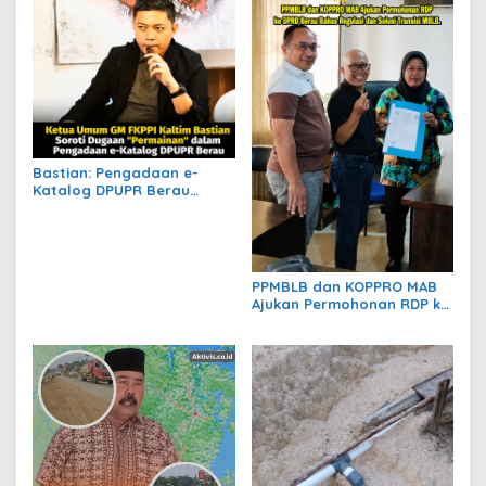
Bastian: Pengadaan e-
Katalog DPUPR Berau
Harus Transparan, Dugaan
Permainan Tak Boleh
Dibiarkan
PPMBLB dan KOPPRO MAB
Ajukan Permohonan RDP ke
DPRD Berau Bahas Regulasi
dan Solusi Transisi MBLB