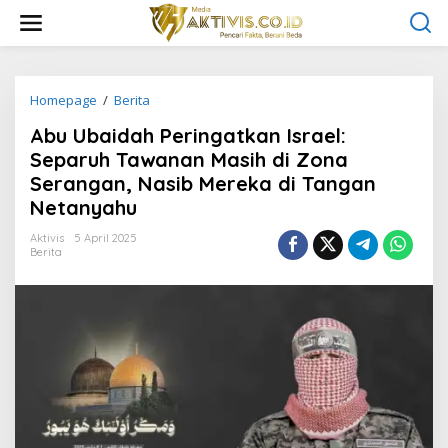
L
e
w
a
t
i
Homepage
/
Berita
A
k
b
Abu Ubaidah Peringatkan Israel:
e
u
k
U
Separuh Tawanan Masih di Zona
o
b
Serangan, Nasib Mereka di Tangan
n
a
Netanyahu
t
i
e
d
Aktivis
5 April 2025
n
a
Berita
h
P
e
r
i
n
g
a
t
k
a