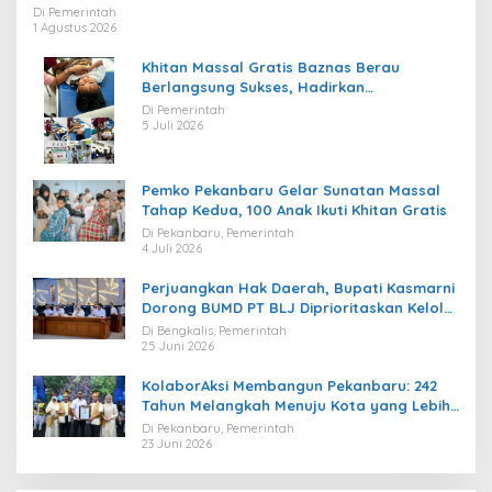
Regulasi
Di Pemerintah
1 Agustus 2026
Khitan Massal Gratis Baznas Berau
Berlangsung Sukses, Hadirkan
Kebahagiaan bagi Puluhan Anak
Di Pemerintah
5 Juli 2026
Pemko Pekanbaru Gelar Sunatan Massal
Tahap Kedua, 100 Anak Ikuti Khitan Gratis
Di Pekanbaru, Pemerintah
4 Juli 2026
Perjuangkan Hak Daerah, Bupati Kasmarni
Dorong BUMD PT BLJ Diprioritaskan Kelola
Migas
Di Bengkalis, Pemerintah
25 Juni 2026
KolaborAksi Membangun Pekanbaru: 242
Tahun Melangkah Menuju Kota yang Lebih
Maju
Di Pekanbaru, Pemerintah
23 Juni 2026