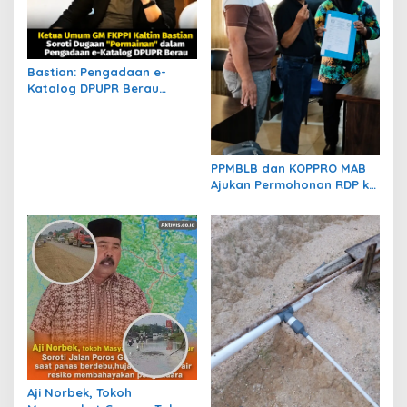
s
Bastian: Pengadaan e-
Katalog DPUPR Berau
Harus Transparan, Dugaan
Permainan Tak Boleh
Dibiarkan
PPMBLB dan KOPPRO MAB
Ajukan Permohonan RDP ke
DPRD Berau Bahas Regulasi
dan Solusi Transisi MBLB
Aji Norbek, Tokoh