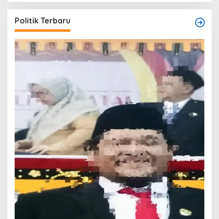
Politik Terbaru
T
O
W
Di