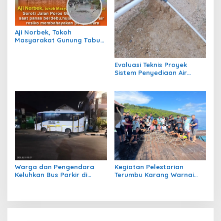
Aji Norbek, Tokoh
Masyarakat Gunung Tabur,
Soroti Jalan Harm Ayoeb,
Genangan Air dan Lumpur
Dikeluhkan Warga
Evaluasi Teknis Proyek
Sistem Penyediaan Air
Bersih Dana Kampung di RT
1 Semanting Tidak
Berfungsi
Warga dan Pengendara
Kegiatan Pelestarian
Keluhkan Bus Parkir di
Terumbu Karang Warnai
Trotoar Kawasan Sanipa 2
Bakti Infrastruktour 2026 di
Tanjung Redeb
Pulau Maratua