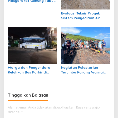
Masyarakat Gunung Tabur,
Soroti Jalan Harm Ayoeb,
Genangan Air dan Lumpur
Evaluasi Teknis Proyek
Dikeluhkan Warga
Sistem Penyediaan Air
Bersih Dana Kampung di RT
1 Semanting Tidak
Berfungsi
Warga dan Pengendara
Kegiatan Pelestarian
Keluhkan Bus Parkir di
Terumbu Karang Warnai
Trotoar Kawasan Sanipa 2
Bakti Infrastruktour 2026 di
Tanjung Redeb
Pulau Maratua
Tinggalkan Balasan
Alamat email Anda tidak akan dipublikasikan.
Ruas yang wajib
ditandai
*