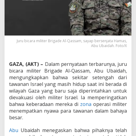
n
I
s
r
a
e
l
Juru bicara militer Brigade Al-Qassam, sayap bersenjata Hamas,
:
Abu Ubaidah. Foto/X
S
e
p
GAZA, (AKT) –
Dalam pernyataan terbarunya, juru
a
r
bicara militer Brigade Al-Qassam, Abu Ubaidah,
u
mengungkapkan bahwa sekitar setengah dari
h
tawanan Israel yang masih hidup saat ini berada di
T
wilayah Gaza yang baru saja diperintahkan untuk
a
w
dievakuasi oleh militer Israel. Ia memperingatkan
a
bahwa keberadaan mereka di
zona
operasi militer
n
menempatkan nyawa para tawanan dalam bahaya
a
besar.
n
M
a
Abu
Ubaidah menegaskan bahwa pihaknya telah
s