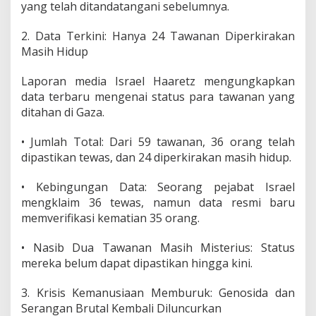
yang telah ditandatangani sebelumnya.
e
k
2. Data Terkini: Hanya 24 Tawanan Diperkirakan
a
d
Masih Hidup
i
T
Laporan media Israel Haaretz mengungkapkan
a
data terbaru mengenai status para tawanan yang
n
ditahan di Gaza.
g
a
n
• Jumlah Total: Dari 59 tawanan, 36 orang telah
N
dipastikan tewas, dan 24 diperkirakan masih hidup.
e
t
• Kebingungan Data: Seorang pejabat Israel
a
mengklaim 36 tewas, namun data resmi baru
n
y
memverifikasi kematian 35 orang.
a
h
• Nasib Dua Tawanan Masih Misterius: Status
u
mereka belum dapat dipastikan hingga kini.
3. Krisis Kemanusiaan Memburuk: Genosida dan
Serangan Brutal Kembali Diluncurkan